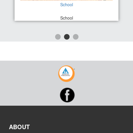
School
School
ABOUT