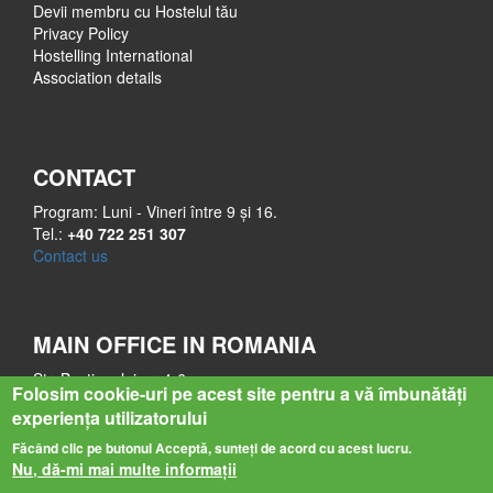
Devii membru cu Hostelul tău
Privacy Policy
Hostelling International
Association details
CONTACT
Program: Luni - Vineri între 9 și 16.
Tel.:
+40 722 251 307
Contact us
MAIN OFFICE IN ROMANIA
Str. Bastionului nr. 4-6
Folosim cookie-uri pe acest site pentru a vă îmbunătăți
545400 Sighișoara
experiența utilizatorului
Mureș
Făcând clic pe butonul Acceptă, sunteți de acord cu acest lucru.
Nu, dă-mi mai multe informații