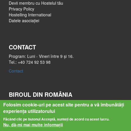
Devii membru cu Hostelul tău
Privacy Policy
Hostelling International
Datele asociației
CONTACT
Program: Luni - Vineri între 9 și 16.
Tel.: +40 724 92 53 98
Contact
BIROUL DIN ROMÂNIA
Str. Bastionului nr. 4-6
Folosim cookie-uri pe acest site pentru a vă îmbunătăți
545400 Sighișoara
experiența utilizatorului
Mureș
Făcând clic pe butonul Acceptă, sunteți de acord cu acest lucru.
Nu, dă-mi mai multe informații