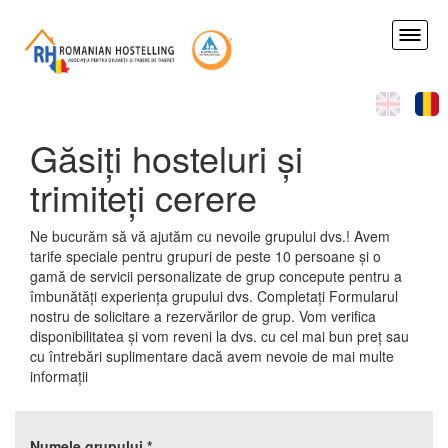
Skip
to
Toggl
main
naviga
content
Găsiți hosteluri și
trimiteți cerere
Ne bucurăm să vă ajutăm cu nevoile grupului dvs.! Avem
tarife speciale pentru grupuri de peste 10 persoane și o
gamă de servicii personalizate de grup concepute pentru a
îmbunătăți experiența grupului dvs. Completați Formularul
nostru de solicitare a rezervărilor de grup. Vom verifica
disponibilitatea și vom reveni la dvs. cu cel mai bun preț sau
cu întrebări suplimentare dacă avem nevoie de mai multe
informații
Numele grupului
*