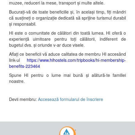
muzee, reduceri la mese, transport și multe altele.
Bucurați-vă de toate beneficiile și, în același timp, fiți mândri
că susțineți o organizație dedicată să sprijine turismul durabil
și responsabil.
HI este o comunitate de călători din toată lumea. HI oferă o
experiență uimitoare pentru toți călătorii, indiferent de
bugetul dvs. și oriunde v-ar duce visele.
Aflați ce beneficii vă aduce calitatea de membru HI accesând
link-ul
https://www.hihostels.com/tripbooks/hi-membership-
benefits-223464
Spune HI pentru o lume mai bună și alătură-te familiei
noastre.
Devii membru:
Accesează formularul de înscriere