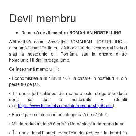
Devii membru
De ce să devii membru
ROMANIAN HOSTELLING
Alăturați-vă acum Asociației ROMANIAN HOSTELLING -
economisiți bani în timpul călătoriei și de fiecare dată când
stați la hostelurile din România sau la oricare dintre
hostelurile HI din întreaga lume.
Ce înseamnă membru HI:
• Economisirea a minimum 10% la cazare în hosteluri HI din
peste 80 de țări.
• În unele țări calitatea de membru este obligatorie dacă
doriți să stați la hostelurile HI (detalii
aici:
https://www.hihostels.com/info/membership#table
).
• Faceți parte dintr-o comunitate globală de călători.
• Mii de reduceri de călătorie în România și în întreaga lume.
• În unele locații puteți beneficia de reduceri la intrări în