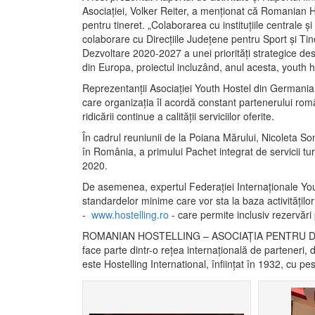
Asociației, Volker Reiter, a menționat că Romanian Hos
pentru tineret. „Colaborarea cu instituțiile centrale
colaborare cu Direcțiile Județene pentru Sport și Ti
Dezvoltare 2020-2027 a unei priorități strategice desti
din Europa, proiectul incluzând, anul acesta, youth hos
Reprezentanții Asociației Youth Hostel din Germania, 
care organizația îl acordă constant partenerului româ
ridicării continue a calității serviciilor oferite.
În cadrul reuniunii de la Poiana Mărului, Nicoleta Son
în România, a primului Pachet integrat de servicii tur
2020.
De asemenea, expertul Federației Internaționale Youth
standardelor minime care vor sta la baza activităților
-
www.hostelling.ro
- care permite inclusiv rezervări
ROMANIAN HOSTELLING – ASOCIAŢIA PENTRU DRUMEŢI
face parte dintr-o reţea internaţională de parteneri, d
este Hostelling International, înființat în 1932, cu pe