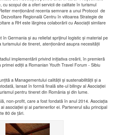
cu scopul de a oferi servicii de calitate în turismul
lker Reiter menționând recenta semnare a unui Protocol de
u Dezvoltare Regională Centru în viitoarea Strategie de
oltare a RH este lărgirea colaborării cu Asociații similare
 Germania și au reliefat sprijinul logistic și material pe
 turismului de tineret, atenționând asupra necesității
diul implementării privind inițiativa creării, în premieră
n, a primei ediții a Romanian Youth Travel Forum - Sibiu
tă a Managementului calității și sustenabilității și a
dată, lansat în formă finală site-ul bilingv al Asociației
turismul pentru tineret din România și din lume.
profit, care a fost fondată în anul 2014. Asociația
i asociaţiei şi ai partenerilor ei. Partenerul său principal
te 80 de țări.