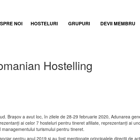
SPRE NOI
HOSTELURI
GRUPURI
DEVII MEMBRU
manian Hostelling
ud. Brașov a avut loc, în zilele de 28-29 februarie 2020, Adunarea gene
zentanți ai celor 7 hosteluri pentru tineret afiliate, reprezentanți ai uno
l managementului turismului pentru tineret.
nanciar pentru anul 2019 și au fost menționate principalele direcții de act