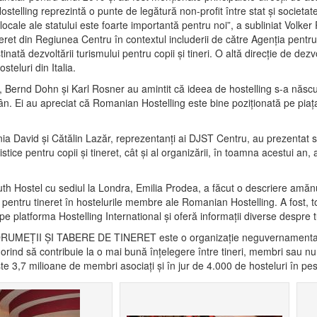
telling reprezintă o punte de legătură non-profit între stat și societate, 
 și locale ale statului este foarte importantă pentru noi”, a subliniat Vo
neret din Regiunea Centru în contextul includerii de către Agenția pentr
nată dezvoltării turismului pentru copii și tineri. O altă direcție de dezv
teluri din Italia.
Bernd Dohn și Karl Rosner au amintit că ideea de hostelling s-a născut în
n. Ei au apreciat că Romanian Hostelling este bine poziționată pe piața
ia David și Cătălin Lazăr, reprezentanți ai DJST Centru, au prezentat sta
istice pentru copii și tineret, cât și al organizării, în toamna acestui a
 Hostel cu sediul la Londra, Emilia Prodea, a făcut o descriere amănunți
 pentru tineret în hostelurile membre ale Romanian Hostelling. A fost, toto
 pe platforma Hostelling International și oferă informații diverse despre 
I ŞI TABERE DE TINERET este o organizație neguvernamentală, non-
orind să contribuie la o mai bună înţelegere între tineri, membri sau nu a
ste 3,7 milioane de membri asociaţi și în jur de 4.000 de hosteluri în pes