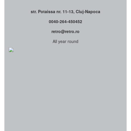
str. Potaissa nr. 11-13, Cluj-Napoca
0040-264-450452
retro@retro.ro
All year round