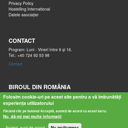
Privacy Policy
Hostelling International
Datele asociației
CONTACT
Program: Luni - Vineri între 9 și 16.
Tel.: +40 724 92 53 98
Contact
BIROUL DIN ROMÂNIA
Str. Bastionului nr. 4-6
Folosim cookie-uri pe acest site pentru a vă îmbunătăți
545400 Sighișoara
experiența utilizatorului
Mureș
Făcând clic pe butonul Acceptă, sunteți de acord cu acest lucru.
Nu, dă-mi mai multe informații
ROMANIAN HOSTELLING 2019
Accept, sunt de acord
Nu multumesc